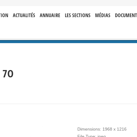
TION
ACTUALITÉS
ANNUAIRE
LES SECTIONS
MÉDIAS
DOCUMENT
 7O
Dimensions:
1968 x 1216
File Type:
jpeg