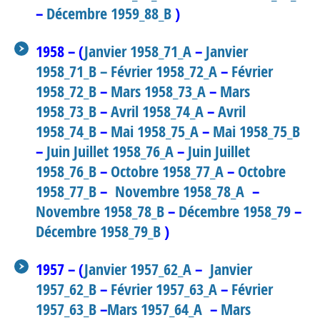
–
Décembre 1959_88_B
)
1958 – (
Janvier 1958_71_A
–
Janvier
1958_71_B
– Février 1958_72_A
–
Février
1958_72_B
–
Mars 1958_73_A
–
Mars
1958_73_B
–
Avril 1958_74_A
–
Avril
1958_74_B
–
Mai 1958_75_A
–
Mai 1958_75_B
–
Juin Juillet 1958_76_A
–
Juin Juillet
1958_76_B
–
Octobre 1958_77_A
–
Octobre
1958_77_B
–
Novembre 1958_78_A
–
Novembre 1958_78_B
–
Décembre 1958_79
–
Décembre 1958_79_B
)
1957 – (
Janvier 1957_62_A
–
Janvier
1957_62_B
–
Février 1957_63_A
–
Février
1957_63_B
–
Mars 1957_64_A
–
Mars