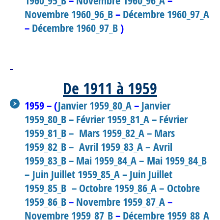
1960_95_B
–
Novembre 1960_96_A
–
Novembre 1960_96_B
–
Décembre 1960_97_A
–
Décembre 1960_97_B
)
De 1911 à 1959
1959 – (
Janvier 1959_80_A
–
Janvier
1959_80_B –
Février 1959_81_A
– Février
1959_81_B
– Mars 1959_82_A –
Mars
1959_82_B
– Avril 1959_83_A
–
Avril
1959_83_B
– Mai 1959_84_A –
Mai 1959_84_B
–
Juin Juillet 1959_85_A
–
Juin Juillet
1959_85_B
– Octobre 1959_86_A –
Octobre
1959_86_B
–
Novembre 1959_87_A
–
Novembre 1959_87_B
–
Décembre 1959_88_A