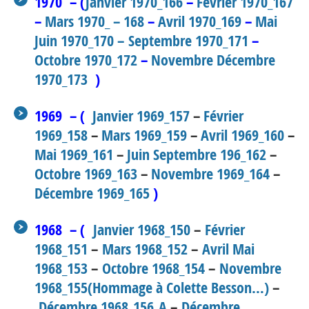
1970 – (
Janvier 1970_166
–
Février 1970_167
–
Mars 1970_ – 168
–
Avril 1970_169
–
Mai
Juin 1970_170 –
Septembre 1970_171
–
Octobre 1970_172
–
Novembre Décembre
1970_173
)
1969 – (
Janvier 1969_157
–
Février
1969_158
–
Mars 1969_159
–
Avril 1969_160
–
Mai 1969_161
–
Juin Septembre 196_162
–
Octobre 1969_163
–
Novembre 1969_164
–
Décembre 1969_165
)
1968 – (
Janvier 1968_150
–
Février
1968_151
–
Mars 1968_152
–
Avril Mai
1968_153
–
Octobre 1968_154
–
Novembre
1968_155(Hommage à Colette Besson…)
–
Décembre 1968_156_A
–
Décembre