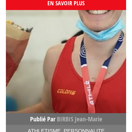
EN SAVOIR PLUS
Publié Par
BIRBIS Jean-Marie
ATHLETISME
,
PERSONNALITE