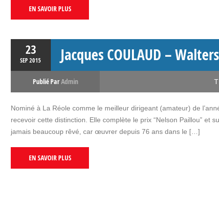
EN SAVOIR PLUS
23
Jacques COULAUD – Walters
SEP
2015
Publié Par
Admin
T
Nominé à La Réole comme le meilleur dirigeant (amateur) de l’anné
recevoir cette distinction. Elle complète le prix “Nelson Paillou” et 
jamais beaucoup rêvé, car œuvrer depuis 76 ans dans le […]
EN SAVOIR PLUS