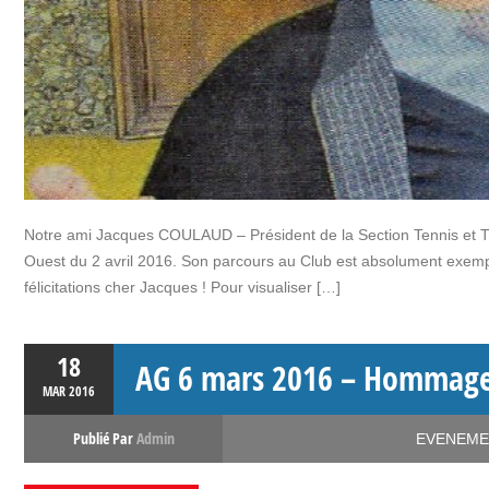
Notre ami Jacques COULAUD – Président de la Section Tennis et Tré
Ouest du 2 avril 2016. Son parcours au Club est absolument exempl
félicitations cher Jacques ! Pour visualiser […]
18
AG 6 mars 2016 – Hommage
MAR
2016
Publié Par
Admin
EVENEME