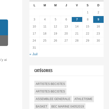
L
M
M
J
V
S
D
1
2
3
4
5
6
7
8
9
10
11
12
13
14
15
16
17
18
19
20
21
22
23
24
25
26
27
28
29
30
31
« Juil
’y ai
CATÉGORIES
ARTISTES BECISTES
ARTISTES BECISTES
ASSEMBLEE GENERALE
ATHLETISME
BASKET
BEC MARINE 04052019