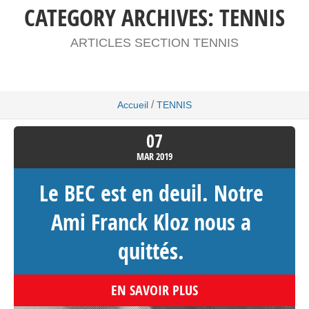
CATEGORY ARCHIVES:
TENNIS
ARTICLES SECTION TENNIS
/
Accueil
TENNIS
07
MAR
2019
Le BEC est en deuil. Notre
Ami Franck Kloz nous a
quittés.
EN SAVOIR PLUS