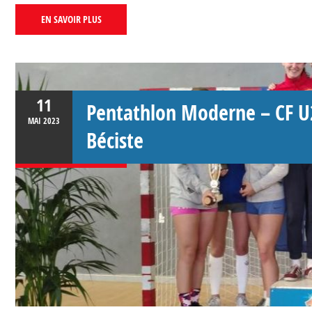
EN SAVOIR PLUS
11
Pentathlon Moderne – CF U
MAI
2023
Béciste