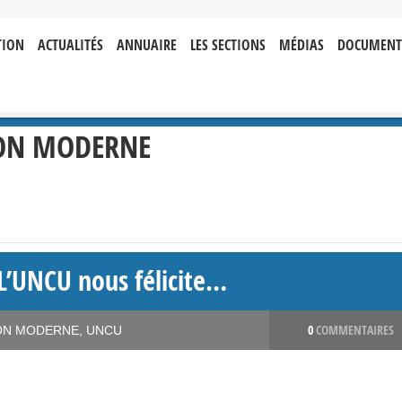
TION
ACTUALITÉS
ANNUAIRE
LES SECTIONS
MÉDIAS
DOCUMENT
ON MODERNE
L’UNCU nous félicite…
0
COMMENTAIRES
ON MODERNE
,
UNCU