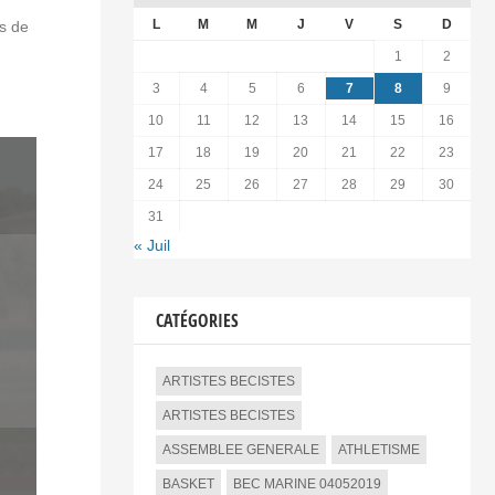
L
M
M
J
V
S
D
s de
1
2
3
4
5
6
7
8
9
10
11
12
13
14
15
16
17
18
19
20
21
22
23
24
25
26
27
28
29
30
31
« Juil
CATÉGORIES
ARTISTES BECISTES
ARTISTES BECISTES
ASSEMBLEE GENERALE
ATHLETISME
BASKET
BEC MARINE 04052019