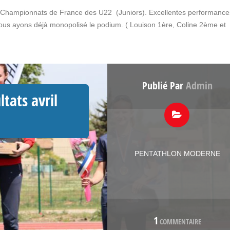
s Championnats de France des U22 (Juniors). Excellentes performance
 nous ayons déjà monopolisé le podium. ( Louison 1ère, Coline 2ème et
Publié Par
Admin
tats avril
PENTATHLON MODERNE
1
COMMENTAIRE