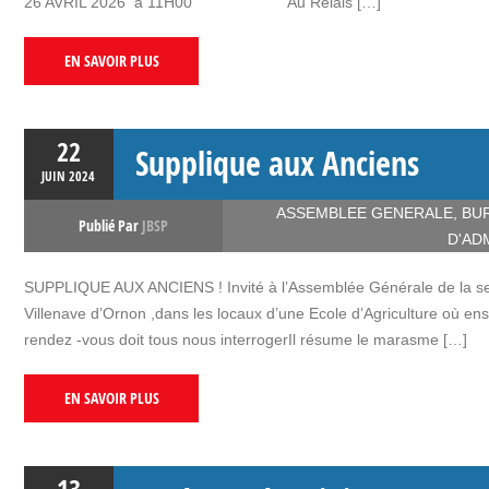
26 AVRIL 2026 à 11H00 Au Relais […]
EN SAVOIR PLUS
22
Supplique aux Anciens
JUIN
2024
ASSEMBLEE GENERALE
,
BU
Publié Par
JBSP
D'AD
SUPPLIQUE AUX ANCIENS ! Invité à l’Assemblée Générale de la sectio
Villenave d’Ornon ,dans les locaux d’une Ecole d’Agriculture où ens
rendez -vous doit tous nous interrogerIl résume le marasme […]
EN SAVOIR PLUS