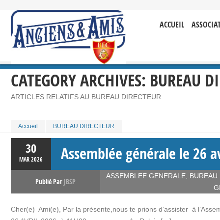
ACCUEIL
ASSOCIA
CATEGORY ARCHIVES:
BUREAU DI
ARTICLES RELATIFS AU BUREAU DIRECTEUR
Accueil
BUREAU DIRECTEUR
30
Assemblée générale le 26 av
MAR
2026
ASSEMBLEE GENERALE
,
BUREAU
Publié Par
JBSP
G
Cher(e) Ami(e), Par la présente,nous te prions d’as