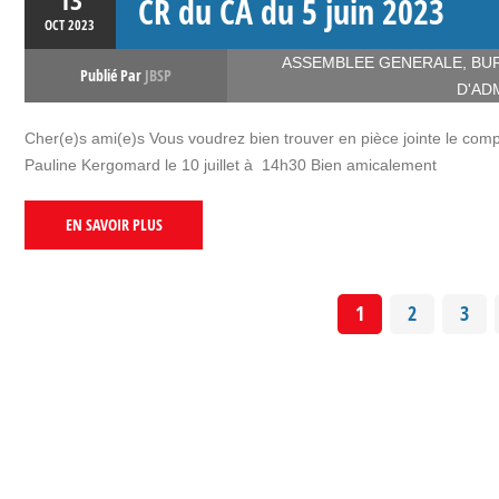
13
CR du CA du 5 juin 2023
OCT
2023
ASSEMBLEE GENERALE
,
BU
Publié Par
JBSP
D'AD
Cher(e)s ami(e)s Vous voudrez bien trouver en pièce jointe le comp
Pauline Kergomard le 10 juillet à 14h30 Bien amicalement
EN SAVOIR PLUS
1
2
3