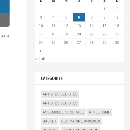
L
M
M
J
V
S
D
1
2
3
4
5
6
7
8
9
10
11
12
13
14
15
16
17
18
19
20
21
22
23
 salle
24
25
26
27
28
29
30
31
« Juil
CATÉGORIES
ARTISTES BECISTES
ARTISTES BECISTES
ASSEMBLEE GENERALE
ATHLETISME
BASKET
BEC MARINE 04052019