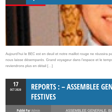
Aujourd’hui le BEC est en deuil et notre maillot rouge ne réussira
nous laisse désemparés. Grand voyageur dans l’espace et le temps, Il
reviendrons plus en détail […]
17
REPORTS : – ASSEMBLEE GE
OCT
2020
FESTIVES
Publié Par
Admin
ASSEMBLEE GENERALE
,
B