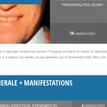
PERSONNALITES
,
RUGBY
14
COMMENTAIRES
 pas à éponger toutes nos larmes. François est parti ce mardi 15 décemb
 a rejoint ces étoiles et ces planètes qui le fascinaient tant. Bien sûr
NERALE + MANIFESTATIONS
0
COMMENTAIRES
UREAU DIRECTEUR
,
EVENEMENTIEL