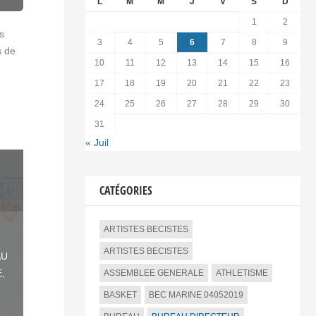
L
M
M
J
V
S
D
1
2
s
3
4
5
6
7
8
9
s de
10
11
12
13
14
15
16
17
18
19
20
21
22
23
24
25
26
27
28
29
30
31
« Juil
CATÉGORIES
ARTISTES BECISTES
ARTISTES BECISTES
AU
E
,
ASSEMBLEE GENERALE
ATHLETISME
BASKET
BEC MARINE 04052019