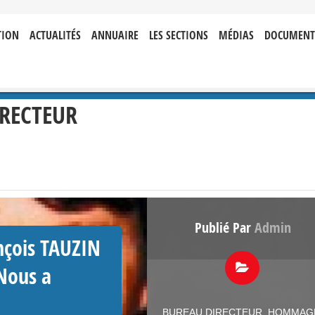
TION
ACTUALITÉS
ANNUAIRE
LES SECTIONS
MÉDIAS
DOCUMENT
RECTEUR
Publié Par
Admin
ançois TAUZIN
 Nous a
BUREAU DIRECTEUR
,
HOMMAG