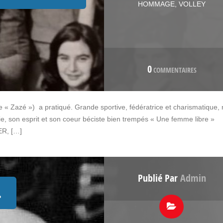
HOMMAGE
,
VOLLEY
0
COMMENTAIRES
te « Zazé ») a pratiqué. Grande sportive, fédératrice et charismatique,
ie, son esprit et son coeur béciste bien trempés « Une femme libre »
ER, […]
Publié Par
Admin
…