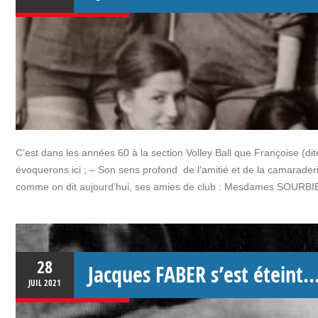
C’est dans les années 60 à la section Volley Ball que Françoise (di
évoquerons ici ; – Son sens profond de l’amitié et de la camarader
comme on dit aujourd’hui, ses amies de club : Mesdames SOURBI
28
Jacques FABER s’est éteint
JUIL
2021