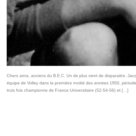
Chers amis, anciens du B.E.C. Un de plus vient de disparaitre. Jacqu
équipe de Volley dans la première moitié des années 1950, périod
trois fois championne de France Universitaire (52-54-56) et […]