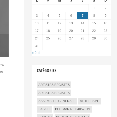
L
M
M
J
V
S
D
1
2
3
4
5
6
7
8
9
10
11
12
13
14
15
16
17
18
19
20
21
22
23
24
25
26
27
28
29
30
31
« Juil
tre
CATÉGORIES
ue
ARTISTES BECISTES
ARTISTES BECISTES
ASSEMBLEE GENERALE
ATHLETISME
BASKET
BEC MARINE 04052019