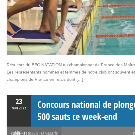
Résultats du BEC NATATION au championnat de France des Maîtres
Les représentants hommes et femmes de notre club ont souvent été 
champions de France en relais dont […]
23
Concours national de plong
MAR
2022
500 sauts ce week-end
Publié Par
BIRBIS Jean-Marie