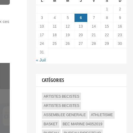
L
M
M
J
V
S
D
1
2
3
4
5
6
7
8
9
x ces
10
11
12
13
14
15
16
17
18
19
20
21
22
23
24
25
26
27
28
29
30
31
« Juil
CATÉGORIES
ARTISTES BECISTES
ARTISTES BECISTES
ASSEMBLEE GENERALE
ATHLETISME
BASKET
BEC MARINE 04052019