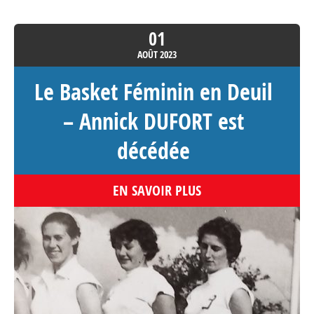
01
AOÛT
2023
Le Basket Féminin en Deuil
– Annick DUFORT est
décédée
EN SAVOIR PLUS