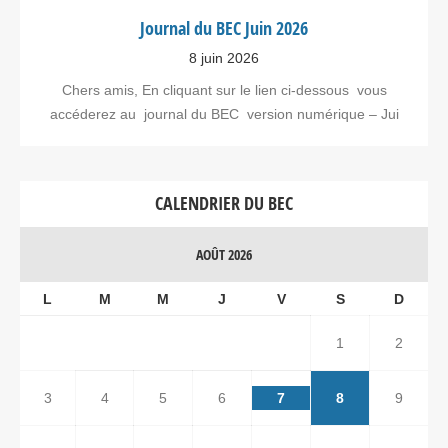
Journal du BEC Juin 2026
8 juin 2026
Chers amis, En cliquant sur le lien ci-dessous vous
accéderez au journal du BEC version numérique – Jui
CALENDRIER DU BEC
AOÛT 2026
L
M
M
J
V
S
D
1
2
3
4
5
6
7
8
9