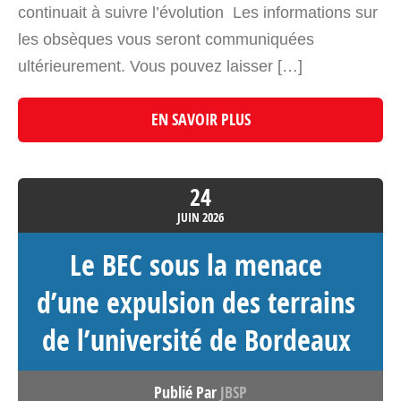
continuait à suivre l’évolution Les informations sur
les obsèques vous seront communiquées
ultérieurement. Vous pouvez laisser […]
EN SAVOIR PLUS
24
JUIN
2026
Le BEC sous la menace
d’une expulsion des terrains
de l’université de Bordeaux
Publié Par
JBSP