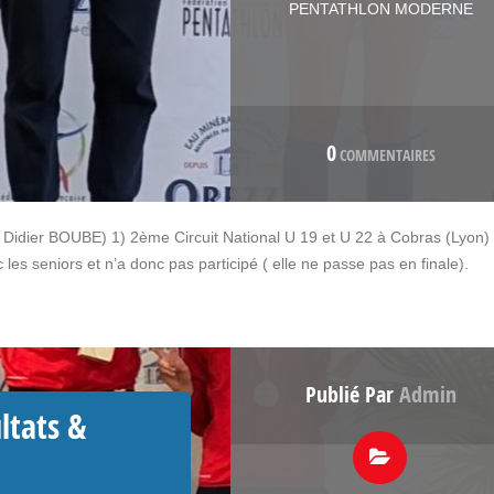
PENTATHLON MODERNE
0
COMMENTAIRES
 et Didier BOUBE) 1) 2ème Circuit National U 19 et U 22 à Cobras (Lyon) 
es seniors et n’a donc pas participé ( elle ne passe pas en finale).
Publié Par
Admin
ltats &