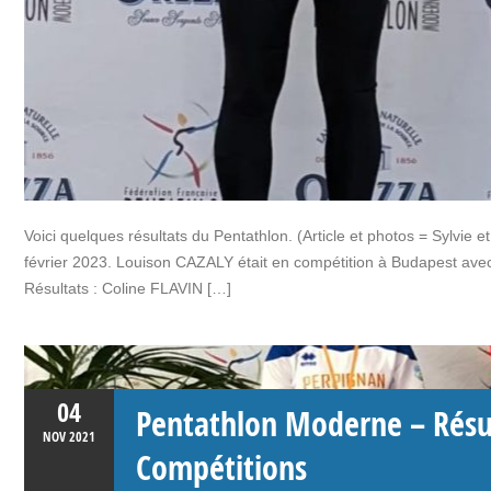
Voici quelques résultats du Pentathlon. (Article et photos = Sylvie
février 2023. Louison CAZALY était en compétition à Budapest avec l
Résultats : Coline FLAVIN […]
04
Pentathlon Moderne – Résu
NOV
2021
Compétitions