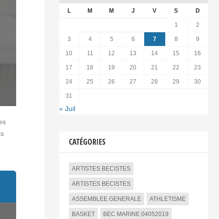
L
M
M
J
V
S
D
1
2
3
4
5
6
7
8
9
10
11
12
13
14
15
16
17
18
19
20
21
22
23
24
25
26
27
28
29
30
31
« Juil
es
ts
CATÉGORIES
ARTISTES BECISTES
ARTISTES BECISTES
ASSEMBLEE GENERALE
ATHLETISME
BASKET
BEC MARINE 04052019