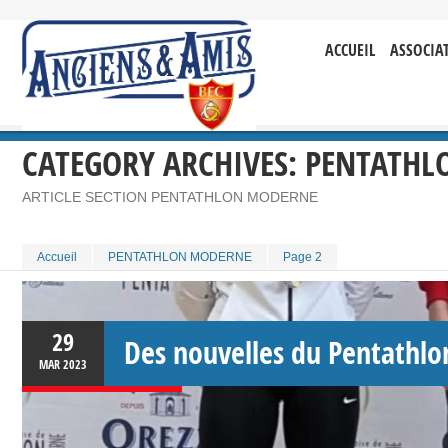
ACCUEIL
ASSOCIA
CATEGORY ARCHIVES:
PENTATHL
ARTICLE SECTION PENTATHLON MODERNE
Accueil
PENTATHLON MODERNE
Page 2
29
Des nouvelles du Pentathl
MAR
2023