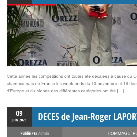
Cette année les compétitions ont toutes été décalées à cause du Co
championnats de France les week-ends du 13 novembre et 18 décem
d’Europe et du Monde des différentes catégories ont été […]
09
DECES de Jean-Roger LAPOR
JUIN
2021
Publié Par
Admin
HOMMAGE
,
P