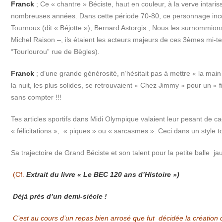
Franck
; Ce « chantre » Béciste, haut en couleur, à la verve inta
nombreuses années. Dans cette période 70-80, ce personnage inc
Tournoux (dit « Béjotte »), Bernard Astorgis ; Nous les surnommio
Michel Raison –, ils étaient les acteurs majeurs de ces 3èmes mi-te
“Tourlourou” rue de Bègles).
Franck
; d’une grande générosité, n’hésitait pas à mettre « la main
la nuit, les plus solides, se retrouvaient « Chez Jimmy » pour un 
sans compter !!!
Tes articles sportifs dans Midi Olympique valaient leur pesant de c
« félicitations », « piques » ou « sarcasmes ». Ceci dans un style t
Sa trajectoire de Grand Béciste et son talent pour la petite balle 
(Cf.
Extrait du livre « Le BEC 120 ans d’Histoire »)
Déjà près d’un demi-siècle !
C’est au cours d’un repas bien arrosé que fut décidée la création