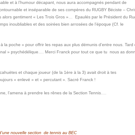
rissable et à l’humour décapant, nous aura accompagnés pendant de
ontournable et inséparable de ses compères du RUGBY Béciste – Chri
ns alors gentiment « Les Trois Gros »… Epaulés par le Président du R
mps inoubliables et des soirées bien arrosées de l’époque (Cf. le
 à la poche » pour offrir les repas aux plus démunis d’entre nous. Tard
« final » psychédélique…. Merci Franck pour tout ce que tu nous as don
acahuètes et chaque joueur (de la 1
ère
à la 3) avait droit à tes
oujours « enlevé » et « percutant ». Sacré Franck !
jaune, l’amena à prendre les rênes de la Section Tennis….
 d’une nouvelle section de tennis au BEC