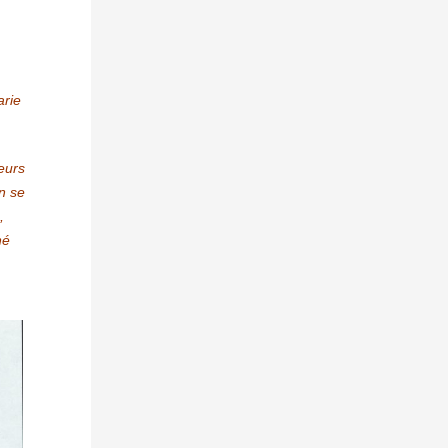
arie
eurs
en se
,
né