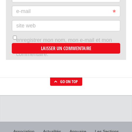
e-mail
site web
enregistrer mon nom, mon e-mail et mon
site dans le navigateur pour mon prochain
commentaire.
GO ON TOP
Association
Actualités
Annuaire
Les Sections