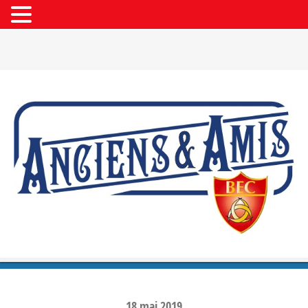
18
mai
2019