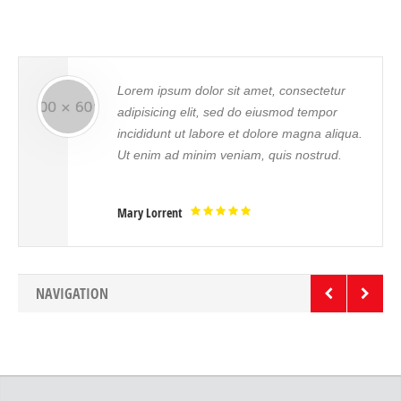
ur
Sed ut perspiciatis unde omnis iste natus
r
error sit voluptatem accusantium
iqua.
doloremque laudantium, totam rem
d.
aperiam, eaque ipsa quae ab illo inventor
veritatis.
Mrs. Noelle Brown
NAVIGATION