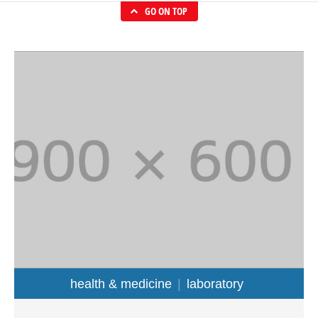
GO ON TOP
health & medicine
laboratory
In non velit in purus scelerisque vulputate a sit amet orci.