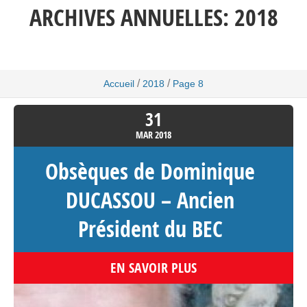
ARCHIVES ANNUELLES:
2018
/
/
Accueil
2018
Page 8
31
MAR
2018
Obsèques de Dominique
DUCASSOU – Ancien
Président du BEC
EN SAVOIR PLUS