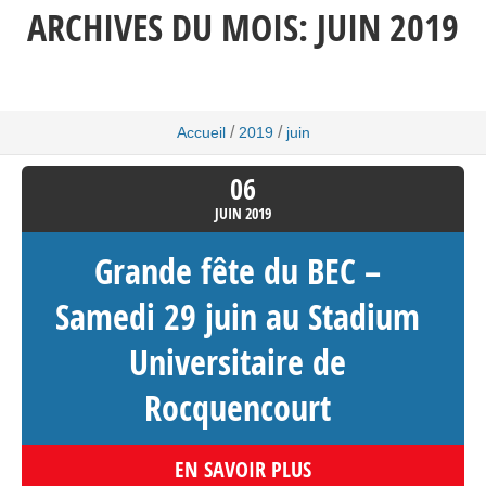
ARCHIVES DU MOIS:
JUIN 2019
/
/
Accueil
2019
juin
06
JUIN
2019
Grande fête du BEC –
Samedi 29 juin au Stadium
Universitaire de
Rocquencourt
EN SAVOIR PLUS