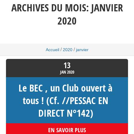
ARCHIVES DU MOIS:
JANVIER
2020
/
/
Accueil
2020
janvier
13
JAN
2020
Le BEC , un Club ouvert à
tous ! (Cf. //PESSAC EN
DIRECT N°142)
EN SAVOIR PLUS