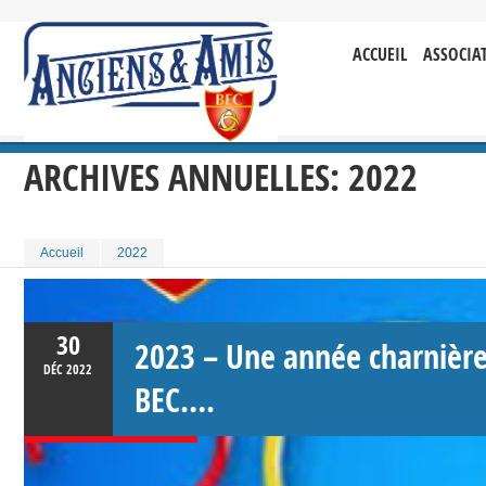
ACCUEIL
ASSOCIA
ARCHIVES ANNUELLES:
2022
Accueil
2022
30
2023 – Une année charnière
DÉC
2022
BEC….