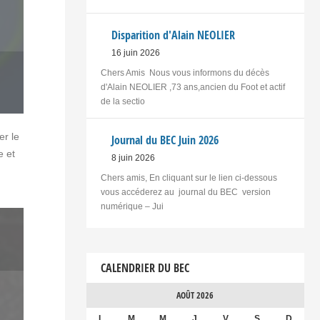
Disparition d'Alain NEOLIER
16 juin 2026
Chers Amis Nous vous informons du décès
d'Alain NEOLIER ,73 ans,ancien du Foot et actif
de la sectio
er le
Journal du BEC Juin 2026
e et
8 juin 2026
Chers amis, En cliquant sur le lien ci-dessous
vous accéderez au journal du BEC version
numérique – Jui
CALENDRIER DU BEC
AOÛT 2026
L
M
M
J
V
S
D