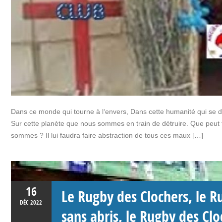
Dans ce monde qui tourne à l‘envers, Dans cette humanité qui se d
Sur cette planète que nous sommes en train de détruire. Que peut 
sommes ? Il lui faudra faire abstraction de tous ces maux […]
16
Le Rugby des Clochers, le R
DÉC
2022
sans abris, le Rugby des Cl