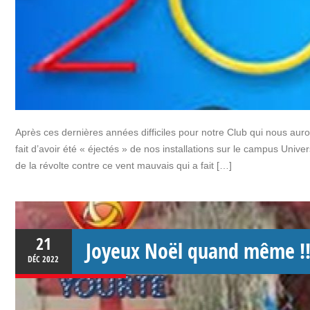
Après ces dernières années difficiles pour notre Club qui nous auront
fait d’avoir été « éjectés » de nos installations sur le campus Unive
de la révolte contre ce vent mauvais qui a fait […]
21
Joyeux Noël quand même !!
DÉC
2022