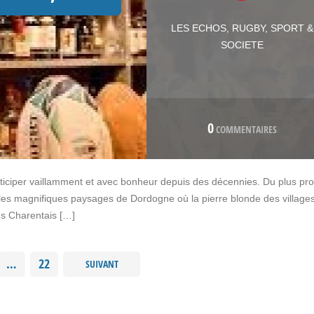
LES ECHOS
,
RUGBY
,
SPORT &
SOCIETE
0
COMMENTAIRES
rticiper vaillamment et avec bonheur depuis des décennies. Du plus pr
 les magnifiques paysages de Dordogne où la pierre blonde des village
ds Charentais […]
…
22
SUIVANT