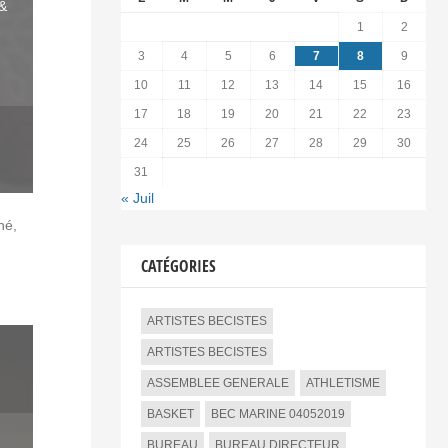
&
1
2
3
4
5
6
7
8
9
10
11
12
13
14
15
16
17
18
19
20
21
22
23
24
25
26
27
28
29
30
31
« Juil
né,
CATÉGORIES
ARTISTES BECISTES
ARTISTES BECISTES
ASSEMBLEE GENERALE
ATHLETISME
BASKET
BEC MARINE 04052019
BUREAU
BUREAU DIRECTEUR