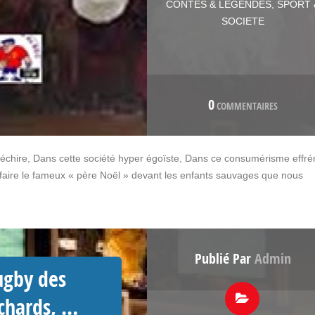
CONTES & LEGENDES
,
SPORT 
SOCIETE
0
COMMENTAIRES
échire, Dans cette société hyper égoïste, Dans ce consumérisme effré
faire le fameux « père Noël » devant les enfants sauvages que nous
Publié Par
Admin
ugby des
ochards, …