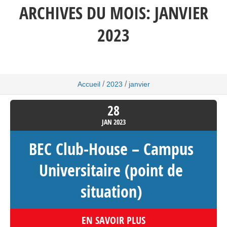
ARCHIVES DU MOIS:
JANVIER
2023
/
/
Accueil
2023
janvier
28
JAN
2023
BEC Club-House – Campus
Universitaire (point de
situation)
EN SAVOIR PLUS