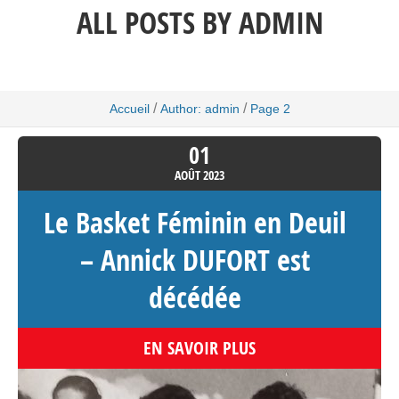
ALL POSTS BY
ADMIN
/
/
Accueil
Author: admin
Page 2
01
AOÛT
2023
Le Basket Féminin en Deuil
– Annick DUFORT est
décédée
EN SAVOIR PLUS