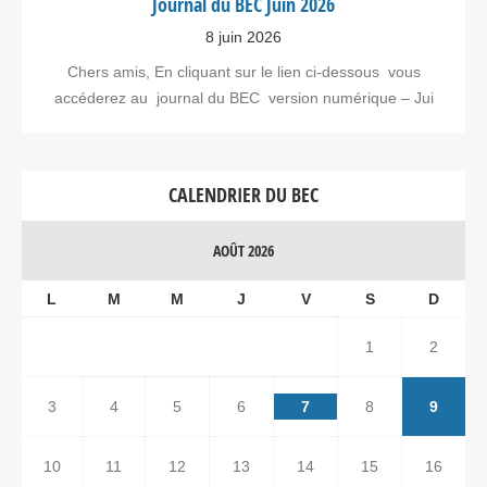
Journal du BEC Juin 2026
8 juin 2026
Chers amis, En cliquant sur le lien ci-dessous vous
accéderez au journal du BEC version numérique – Jui
CALENDRIER DU BEC
AOÛT 2026
L
M
M
J
V
S
D
1
2
3
4
5
6
7
8
9
10
11
12
13
14
15
16