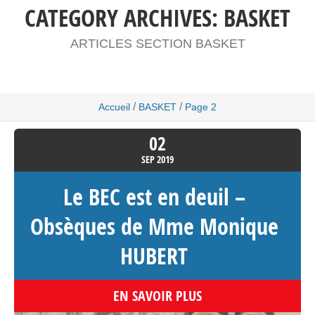
CATEGORY ARCHIVES:
BASKET
ARTICLES SECTION BASKET
/
/
Accueil
BASKET
Page 2
02
SEP
2019
Le BEC est en deuil –
Obsèques de Mme Monique
HUBERT
EN SAVOIR PLUS