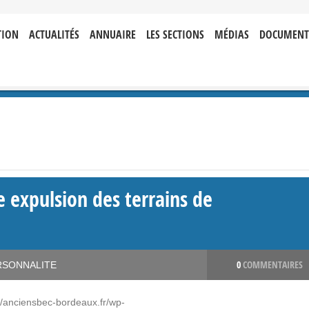
TION
ACTUALITÉS
ANNUAIRE
LES SECTIONS
MÉDIAS
DOCUMENT
 expulsion des terrains de
0
COMMENTAIRES
RSONNALITE
s://anciensbec-bordeaux.fr/wp-