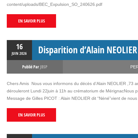
content/uploads/BEC_Expulsion_SO_240626.pdf
EN SAVOIR PLUS
16
Disparition d’Alain NEOLIER
JUIN
2026
Publié Par
JBSP
PE
Chers Amis Nous vous informons du décès d’Alain NEOLIER ,73 ans,
dérouleront Lundi 22juin à 11h au crématorium de MérignacNous p
Message de Gilles PICOT : Alain NEOLIER dit “Néné”vient de nous 
EN SAVOIR PLUS