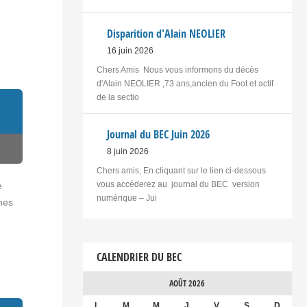
Disparition d'Alain NEOLIER
16 juin 2026
Chers Amis Nous vous informons du décès
d'Alain NEOLIER ,73 ans,ancien du Foot et actif
de la sectio
Journal du BEC Juin 2026
8 juin 2026
Chers amis, En cliquant sur le lien ci-dessous
vous accéderez au journal du BEC version
e
numérique – Jui
hes
CALENDRIER DU BEC
AOÛT 2026
L
M
M
J
V
S
D