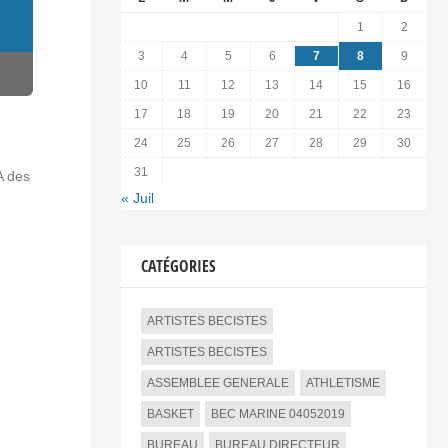
1
2
3
4
5
6
7
8
9
10
11
12
13
14
15
16
17
18
19
20
21
22
23
24
25
26
27
28
29
30
31
A des
« Juil
CATÉGORIES
ARTISTES BECISTES
ARTISTES BECISTES
ASSEMBLEE GENERALE
ATHLETISME
BASKET
BEC MARINE 04052019
BUREAU
BUREAU DIRECTEUR