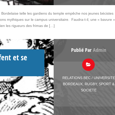
aire Bordelaise telle les gardiens du temple empêche nos jeunes bécistes
ions mythiques sur le campus universitaire. Faudra-t-il, une « bavure 
ien les rigueurs des frimas de […]
Publié Par
Admin
fent et se
RELATIONS BEC / UNIVERSITE
BORDEAUX
,
RUGBY
,
SPORT &
SOCIETE