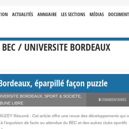
TION
ACTUALITÉS
ANNUAIRE
LES SECTIONS
MÉDIAS
DOCUMENT
 BEC / UNIVERSITE BORDEAUX
Bordeaux, éparpillé façon puzzle
NIVERSITE BORDEAUX
,
SPORT & SOCIETE
,
0
COMMENTAIRES
BUNE LIBRE
RMUZEY Résumé : Cet article offre une revue des développements qui o
à l’expulsion de facto ou attendue du BEC et des autres clubs sportifs