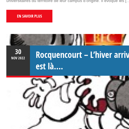
universitaires du territoire de leur campus d’origine. Il évoque les [
EN SAVOIR PLUS
30
Rocquencourt – L’hiver arriv
NOV
2022
est là….