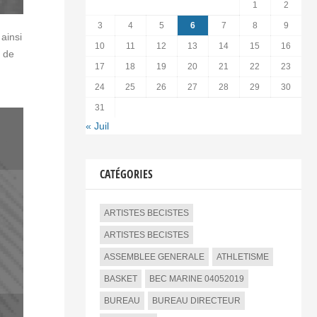
1
2
3
4
5
6
7
8
9
 ainsi
10
11
12
13
14
15
16
» de
17
18
19
20
21
22
23
24
25
26
27
28
29
30
31
« Juil
CATÉGORIES
ARTISTES BECISTES
ARTISTES BECISTES
ASSEMBLEE GENERALE
ATHLETISME
BASKET
BEC MARINE 04052019
BUREAU
BUREAU DIRECTEUR