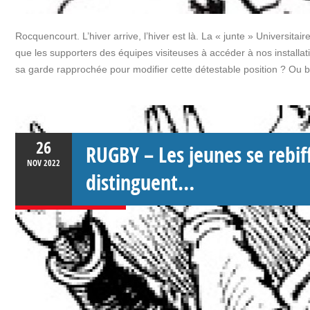
Rocquencourt. L’hiver arrive, l’hiver est là. La « junte » Universit
que les supporters des équipes visiteuses à accéder à nos installat
sa garde rapprochée pour modifier cette détestable position ? Ou b
26
RUGBY – Les jeunes se rebif
NOV
2022
distinguent…