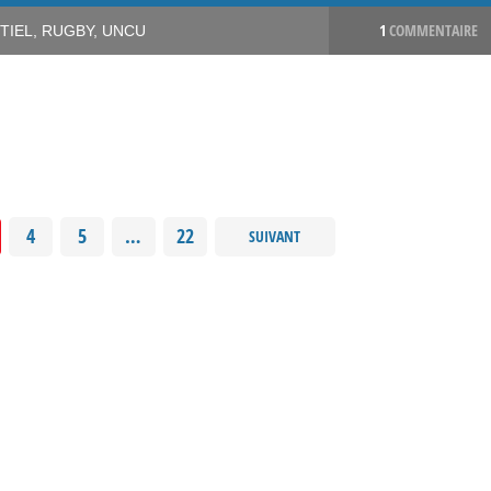
1
COMMENTAIRE
TIEL
,
RUGBY
,
UNCU
4
5
…
22
SUIVANT