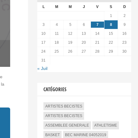
L
M
M
J
V
S
D
1
2
3
4
5
6
7
8
9
10
11
12
13
14
15
16
17
18
19
20
21
22
23
24
25
26
27
28
29
30
31
« Juil
de
 la
CATÉGORIES
ARTISTES BECISTES
ARTISTES BECISTES
ASSEMBLEE GENERALE
ATHLETISME
BASKET
BEC MARINE 04052019