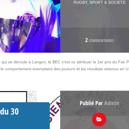
RUGBY
,
SPORT & SOCIETE
2
COMMENTAIRES
 qui se déroule à Langon, le BEC s’est vu attribuer le 1er prix du Fair P
ur le comportement exemplaire des joueurs et les résultats obtenus en U
Publié Par
Admin
 du 30