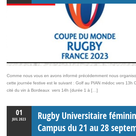
Comme nous vous en avons informé précédemment nous organison
cette journée festive est le suivant : Golf au PIAN médoc vers 13h G
cité du vin à Bordeaux vers 14h (durée 1 à […]
01
Rugby Universitaire féminin
JUIL
2023
Campus du 21 au 28 septe