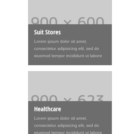
Suit Stores
Lorem ipsum dolor sit amet,
consectetur adipisicing elit, sed do
eiusmod tempor incididunt ut labore
et dolore magna aliqua. Ut enim ad
minim veniam, quis nostrud
exercitation ullamco laboris nisi ut
aliquip ex ea commodo consequat.
Duis aute irure dolor in reprehenderit
in voluptte velit. Lorem ipsum dolor sit
amet, consectetur adipisicing elit, sed
Healthcare
do eiusmod tempor incididunt ut
Lorem ipsum dolor sit amet,
labore et dolore magna aliqua. Ut
consectetur adipisicing elit, sed do
enim ad minim veniam, quis nostrud
eiusmod tempor incididunt ut labore