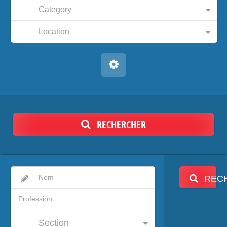
Category
Location
RECHERCHER
REC
Section