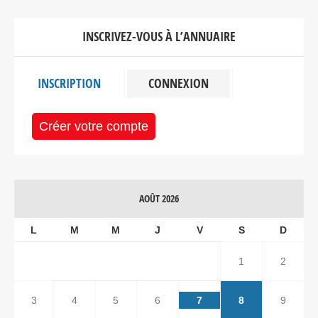
INSCRIVEZ-VOUS À L’ANNUAIRE
INSCRIPTION
CONNEXION
Créer votre compte
AOÛT 2026
L
M
M
J
V
S
D
1
2
3
4
5
6
7
8
9