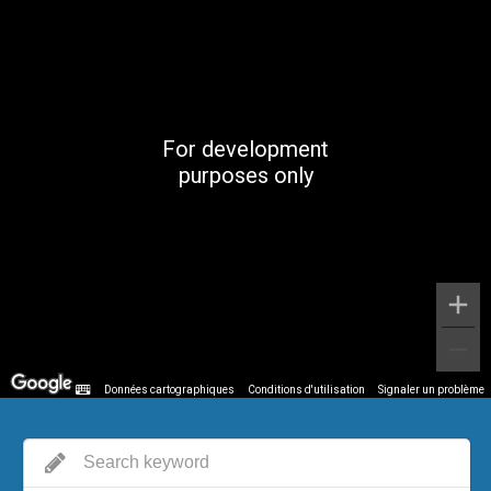
Impossible de charger Google Maps
correctement sur cette page.
OK
Ce site Web vous appartient ?
For development
purposes only
Données cartographiques
Conditions d'utilisation
Signaler un problème