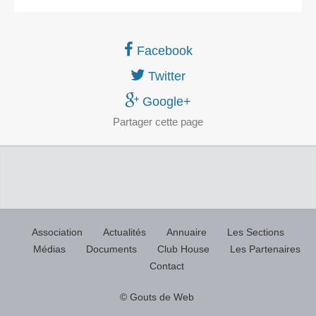
Facebook
Twitter
Google+
Partager
cette page
Association
Actualités
Annuaire
Les Sections
Médias
Documents
Club House
Les Partenaires
Contact
© Gouts de Web