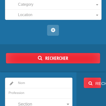
Category
Location
RECHERCHER
REC
Section