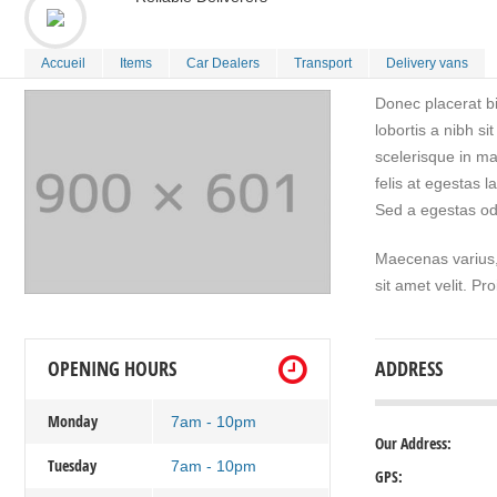
Accueil
Items
Car Dealers
Transport
Delivery vans
Donec placerat bi
lobortis a nibh si
scelerisque in ma
felis at egestas 
Sed a egestas odio
Maecenas varius, 
sit amet velit. Pr
OPENING HOURS
ADDRESS
Monday
7am - 10pm
Our Address:
Tuesday
7am - 10pm
GPS: