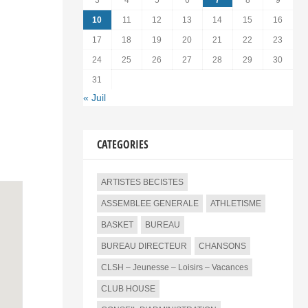
3
4
5
6
7
8
9
10
11
12
13
14
15
16
17
18
19
20
21
22
23
24
25
26
27
28
29
30
31
« Juil
CATEGORIES
ARTISTES BECISTES
ASSEMBLEE GENERALE
ATHLETISME
BASKET
BUREAU
BUREAU DIRECTEUR
CHANSONS
CLSH – Jeunesse – Loisirs – Vacances
CLUB HOUSE