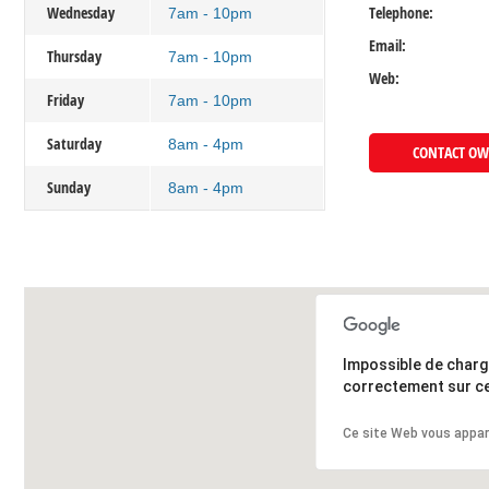
Wednesday
Telephone:
7am - 10pm
Email:
Thursday
7am - 10pm
Web:
Friday
7am - 10pm
Saturday
8am - 4pm
CONTACT O
Sunday
8am - 4pm
Impossible de char
correctement sur ce
Ce site Web vous appar