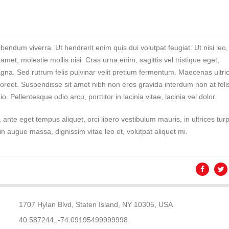
bendum viverra. Ut hendrerit enim quis dui volutpat feugiat. Ut nisi leo,
t amet, molestie mollis nisi. Cras urna enim, sagittis vel tristique eget,
gna. Sed rutrum felis pulvinar velit pretium fermentum. Maecenas ultric
laoreet. Suspendisse sit amet nibh non eros gravida interdum non at feli
. Pellentesque odio arcu, porttitor in lacinia vitae, lacinia vel dolor.
ante eget tempus aliquet, orci libero vestibulum mauris, in ultrices turp
oin augue massa, dignissim vitae leo et, volutpat aliquet mi.
1707 Hylan Blvd, Staten Island, NY 10305, USA
40.587244, -74.09195499999998