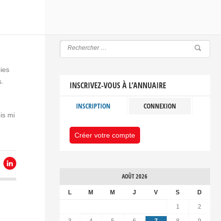
ies
s.
INSCRIVEZ-VOUS À L’ANNUAIRE
INSCRIPTION
CONNEXION
is mi
Créer votre compte
AOÛT 2026
L
M
M
J
V
S
D
1
2