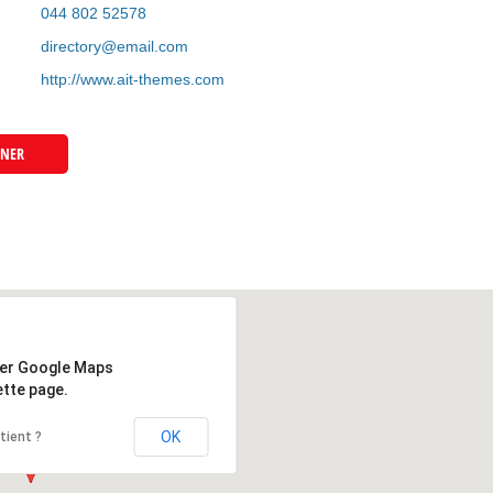
044 802 52578
directory@email.com
http://www.ait-themes.com
WNER
ger Google Maps
tte page.
OK
tient ?