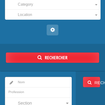
Category
Location
RECHERCHER
REC
Section