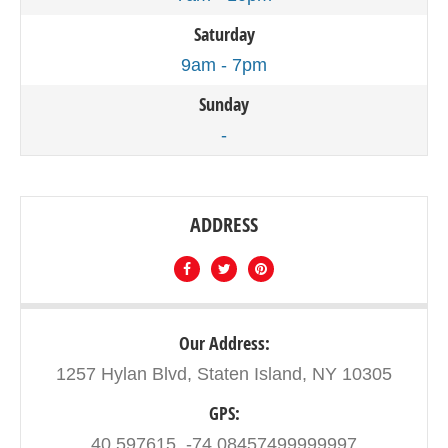
Saturday
9am - 7pm
Sunday
-
ADDRESS
Our Address:
1257 Hylan Blvd, Staten Island, NY 10305
GPS:
40.597615, -74.08457499999997