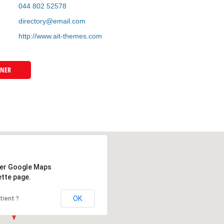
044 802 52578
directory@email.com
http://www.ait-themes.com
WNER
ger Google Maps
tte page.
OK
tient ?