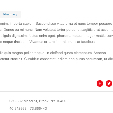
Pharmacy
 enim, in porta sapien. Suspendisse vitae urna et nunc tempor posuere
us. Donec eu mi nunc. Nam volutpat tortor purus, ut sagittis erat accum
t ligula dignissim, luctus enim eget, pharetra metus. Integer mattis conv
tis neque tincidunt. Vivamus ornare lobortis nunc at faucibus.
elis quis magna pellentesque, in eleifend quam elementum. Aenean
tetur suscipit. Curabitur consectetur diam non purus accumsan, ut di
630-632 Mead St, Bronx, NY 10460
40.842563, -73.866443