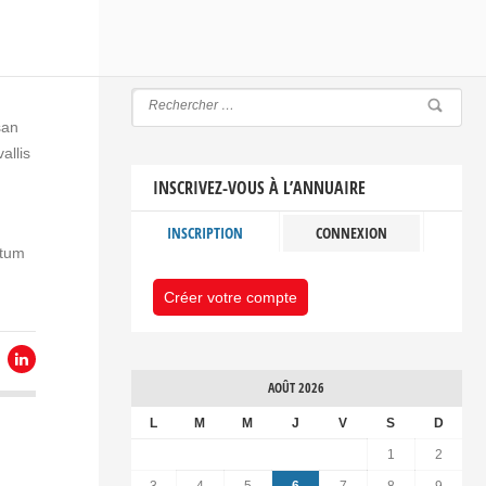
san
allis
INSCRIVEZ-VOUS À L’ANNUAIRE
INSCRIPTION
CONNEXION
ctum
Créer votre compte
AOÛT 2026
L
M
M
J
V
S
D
1
2