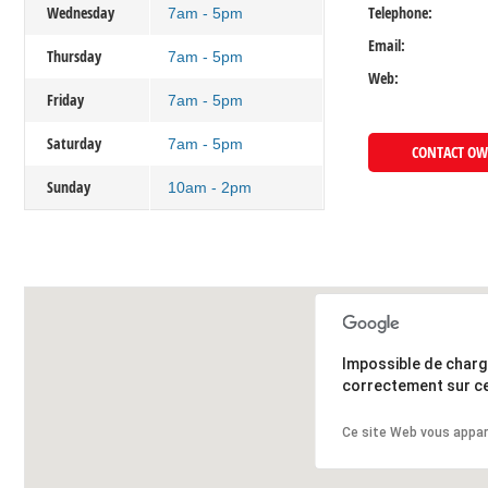
Wednesday
Telephone:
7am - 5pm
Email:
Thursday
7am - 5pm
Web:
Friday
7am - 5pm
Saturday
7am - 5pm
CONTACT O
Sunday
10am - 2pm
Impossible de char
correctement sur ce
Ce site Web vous appar