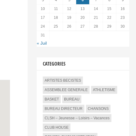
3
4
5
6
7
8
9
10
11
12
13
14
15
16
17
18
19
20
21
22
23
24
25
26
27
28
29
30
31
« Juil
CATEGORIES
ARTISTES BECISTES
ASSEMBLEE GENERALE
ATHLETISME
BASKET
BUREAU
BUREAU DIRECTEUR
CHANSONS
CLSH – Jeunesse – Loisirs – Vacances
CLUB HOUSE