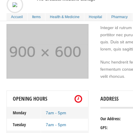
Accueil
Items
Health & Medicine
Hospital
Pharmacy
Integer id rutrum
porttitor nec pur
quis. Duis sit ame
lorem, quis sagit
Nunc hendrerit f
fermentum consec
velit rhoncus.
OPENING HOURS
ADDRESS
Monday
7am - 5pm
Our Address:
Tuesday
7am - 5pm
GPS: