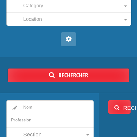
Category
Location
RECHERCHER
REC
Section