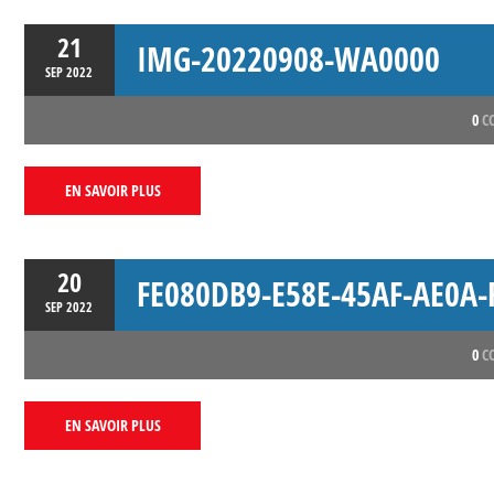
21
IMG-20220908-WA0000
SEP
2022
0
C
EN SAVOIR PLUS
20
FE080DB9-E58E-45AF-AE0A
SEP
2022
0
C
EN SAVOIR PLUS