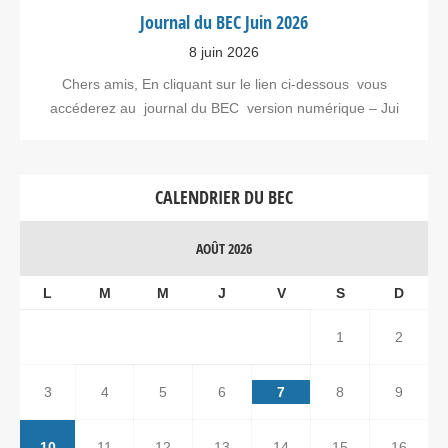
Journal du BEC Juin 2026
8 juin 2026
Chers amis, En cliquant sur le lien ci-dessous vous
accéderez au journal du BEC version numérique – Jui
CALENDRIER DU BEC
AOÛT 2026
L
M
M
J
V
S
D
1
2
3
4
5
6
7
8
9
10
11
12
13
14
15
16