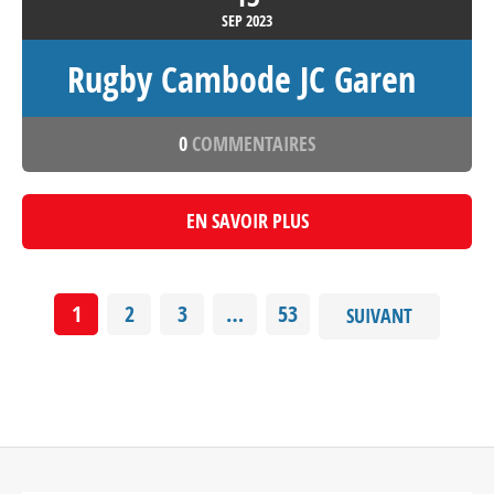
SEP
2023
Rugby Cambode JC Garen
0
COMMENTAIRES
EN SAVOIR PLUS
1
2
3
…
53
SUIVANT