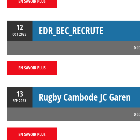
EN SAVOIR PLUS
12
EDR_BEC_RECRUTE
OCT
2023
0
C
EN SAVOIR PLUS
13
Rugby Cambode JC Garen
SEP
2023
0
C
EN SAVOIR PLUS