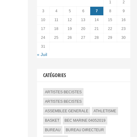
1
2
3
4
5
6
7
8
9
10
11
12
13
14
15
16
17
18
19
20
21
22
23
24
25
26
27
28
29
30
31
« Juil
CATÉGORIES
ARTISTES BECISTES
ARTISTES BECISTES
ASSEMBLEE GENERALE
ATHLETISME
BASKET
BEC MARINE 04052019
BUREAU
BUREAU DIRECTEUR