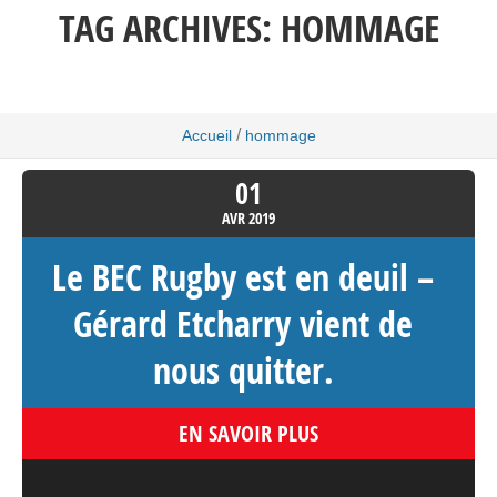
TAG ARCHIVES:
HOMMAGE
/
Accueil
hommage
01
AVR
2019
Le BEC Rugby est en deuil –
Gérard Etcharry vient de
nous quitter.
EN SAVOIR PLUS