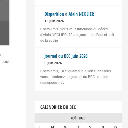
Disparition d'Alain NEOLIER
16 juin 2026
Chers Amis Nous vous informons du décès
d'Alain NEOLIER ,73 ans,ancien du Foot et actif
de la sectio
x
Journal du BEC Juin 2026
n peut
8 juin 2026
Chers amis, En cliquant sur le lien ci-dessous
vous accéderez au journal du BEC version
numérique – Jui
CALENDRIER DU BEC
AOÛT 2026
L
M
M
J
V
S
D