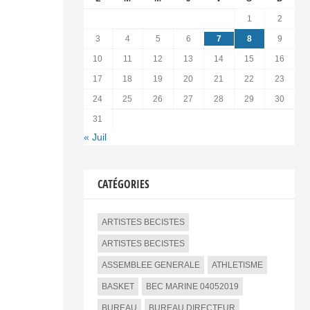
1
2
3
4
5
6
7
8
9
10
11
12
13
14
15
16
17
18
19
20
21
22
23
24
25
26
27
28
29
30
31
« Juil
CATÉGORIES
ARTISTES BECISTES
ARTISTES BECISTES
ASSEMBLEE GENERALE
ATHLETISME
BASKET
BEC MARINE 04052019
BUREAU
BUREAU DIRECTEUR