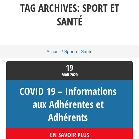
TAG ARCHIVES:
SPORT ET
SANTÉ
/
Accueil
Sport et Santé
19
MAR
2020
COVID 19 – Informations
aux Adhérentes et
Adhérents
EN SAVOIR PLUS