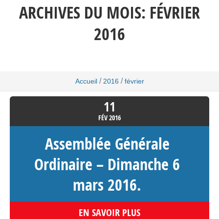
ARCHIVES DU MOIS:
FÉVRIER
2016
/
/
Accueil
2016
février
11
FÉV
2016
Assemblée Générale
Ordinaire – Dimanche 6
mars 2016.
EN SAVOIR PLUS