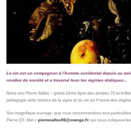
Le vin est un compagnon à l’homme occidental depuis au moins 
nombre de société et a traversé tous les régimes étatiques..
.
Notre ami Pierre Salles – grand 2ème ligne des années 70 et brill
pédagogie cette histoire de la vigne et du vin en France des origi
Son magnifique ouvrage, que nous recommandons tout particulièr
Pierre (Cf. Mel =
pierresalles06@orange.fr
) qui vous indiquera les