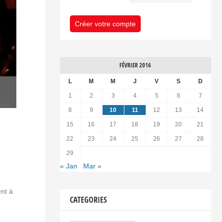
Créer votre compte
FÉVRIER 2016
L
M
M
J
V
S
D
1
2
3
4
5
6
7
8
9
10
11
12
13
14
15
16
17
18
19
20
21
22
23
24
25
26
27
28
29
« Jan
Mar »
nt à
CATEGORIES