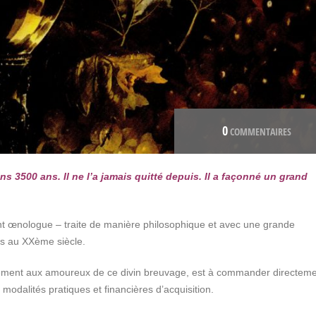
0
COMMENTAIRES
3500 ans. Il ne l’a jamais quitté depuis. Il a façonné un grand
ant œnologue – traite de manière philosophique et avec une grande
nes au XXème siècle.
ement aux amoureux de ce divin breuvage, est à commander directeme
 modalités pratiques et financières d’acquisition.