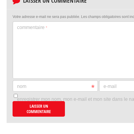
LAISSER UN COMMENTAIRE
Votre adresse e-mail ne sera pas publiée.
Les champs obligatoires sont i
commentaire
*
nom
e-mail
enregistrer mon nom, mon e-mail et mon site dans le n