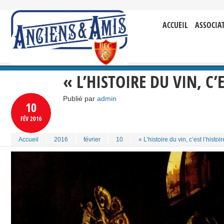
ACCUEIL
ASSOCIA
« L’HISTOIRE DU VIN, C
Publié par
admin
10
FÉV
2016
Accueil
2016
février
10
« L’histoire du vin, c’est l’hist