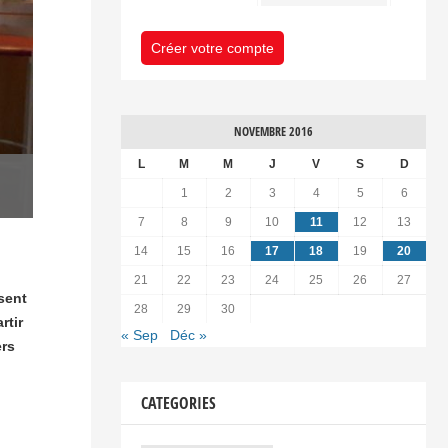
Créer votre compte
NOVEMBRE 2016
L
M
M
J
V
S
D
1
2
3
4
5
6
7
8
9
10
11
12
13
14
15
16
17
18
19
20
21
22
23
24
25
26
27
sent
28
29
30
rtir
« Sep
Déc »
ers
CATEGORIES