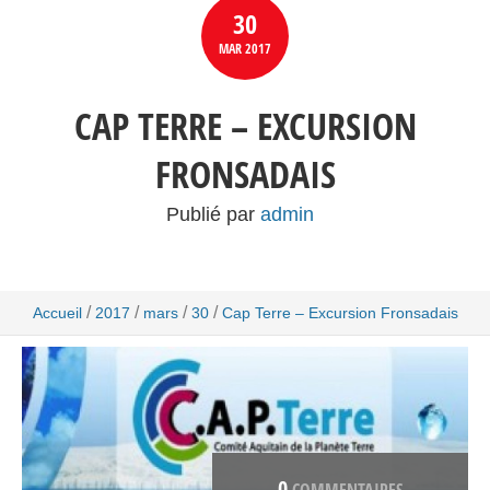
30
MAR
2017
CAP TERRE – EXCURSION
FRONSADAIS
Publié par
admin
/
/
/
/
Accueil
2017
mars
30
Cap Terre – Excursion Fronsadais
0