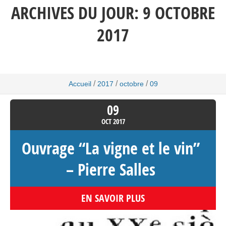
ARCHIVES DU JOUR:
9 OCTOBRE
2017
/
/
/
Accueil
2017
octobre
09
09
OCT
2017
Ouvrage “La vigne et le vin”
– Pierre Salles
EN SAVOIR PLUS