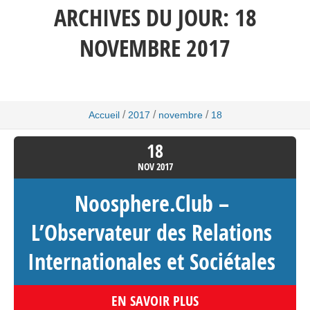
ARCHIVES DU JOUR:
18
NOVEMBRE 2017
/
/
/
Accueil
2017
novembre
18
18
NOV
2017
Noosphere.Club –
L’Observateur des Relations
Internationales et Sociétales
EN SAVOIR PLUS