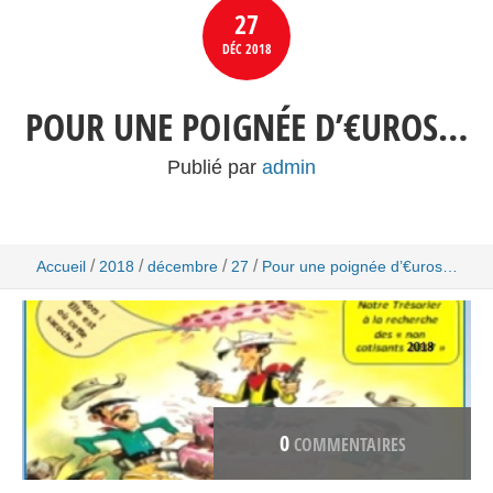
27
DÉC
2018
POUR UNE POIGNÉE D’€UROS…
Publié par
admin
/
/
/
/
Accueil
2018
décembre
27
Pour une poignée d’€uros…
0
COMMENTAIRES