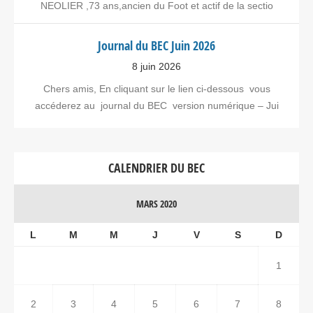
NEOLIER ,73 ans,ancien du Foot et actif de la sectio
Journal du BEC Juin 2026
8 juin 2026
Chers amis, En cliquant sur le lien ci-dessous vous
accéderez au journal du BEC version numérique – Jui
CALENDRIER DU BEC
MARS 2020
L
M
M
J
V
S
D
1
2
3
4
5
6
7
8