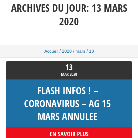
ARCHIVES DU JOUR:
13 MARS
2020
/
/
/
Accueil
2020
mars
13
13
MAR
2020
FLASH INFOS ! –
CORONAVIRUS – AG 15
MARS ANNULEE
EN SAVOIR PLUS