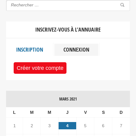
INSCRIVEZ-VOUS À L’ANNUAIRE
INSCRIPTION
CONNEXION
Créer votre compte
MARS 2021
L
M
M
J
V
S
D
1
2
3
4
5
6
7